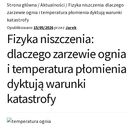
Start
Strona główna
/
Aktualności
/
Fizyka niszczenia: dlaczego
zarzewie ognia i temperatura płomienia dyktują warunki
Kup pellet
katastrofy
Opublikowano
15/05/2026
przez
Jarek
Dostawa i płatności
Fizyka niszczenia:
O nas
dlaczego zarzewie ognia
i temperatura płomienia
Blog
dyktują warunki
Kontakt
katastrofy