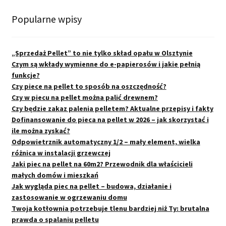
Popularne wpisy
„Sprzedaż Pellet” to nie tylko skład opału w Olsztynie
Czym są wkłady wymienne do e-papierosów i jakie pełnią
funkcje?
Czy piece na pellet to sposób na oszczędność?
Czy w piecu na pellet można palić drewnem?
Czy będzie zakaz palenia pelletem? Aktualne przepisy i fakty
Dofinansowanie do pieca na pellet w 2026 – jak skorzystać i
ile można zyskać?
Odpowietrznik automatyczny 1/2 – mały element, wielka
różnica w instalacji grzewczej
Jaki piec na pellet na 60m2? Przewodnik dla właścicieli
małych domów i mieszkań
Jak wygląda piec na pellet – budowa, działanie i
zastosowanie w ogrzewaniu domu
Twoja kotłownia potrzebuje tlenu bardziej niż Ty: brutalna
prawda o spalaniu pelletu