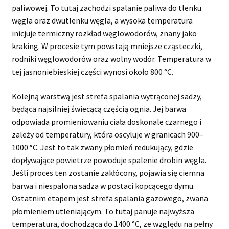
paliwowej. To tutaj zachodzi spalanie paliwa do tlenku
węgla oraz dwutlenku węgla, a wysoka temperatura
inicjuje termiczny rozkład węglowodorów, znany jako
kraking. W procesie tym powstają mniejsze cząsteczki,
rodniki węglowodorów oraz wolny wodór. Temperatura w
tej jasnoniebieskiej części wynosi około 800 °C.
Kolejną warstwą jest strefa spalania wytrąconej sadzy,
będąca najsilniej świecącą częścią ognia. Jej barwa
odpowiada promieniowaniu ciała doskonale czarnego i
zależy od temperatury, która oscyluje w granicach 900–
1000 °C. Jest to tak zwany płomień redukujący, gdzie
dopływające powietrze powoduje spalenie drobin węgla.
Jeśli proces ten zostanie zakłócony, pojawia się ciemna
barwa i niespalona sadza w postaci kopcącego dymu.
Ostatnim etapem jest strefa spalania gazowego, zwana
płomieniem utleniającym. To tutaj panuje najwyższa
temperatura, dochodząca do 1400 °C, ze względu na pełny