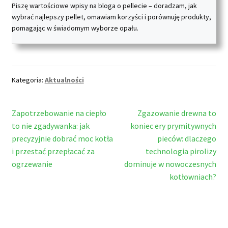
Piszę wartościowe wpisy na bloga o pellecie – doradzam, jak
wybrać najlepszy pellet, omawiam korzyści i porównuję produkty,
pomagając w świadomym wyborze opału.
Kategoria:
Aktualności
Nawigacja
Poprzedni
Następny
Zapotrzebowanie na ciepło
Zgazowanie drewna to
wpis:
wpis:
to nie zgadywanka: jak
koniec ery prymitywnych
wpisu
precyzyjnie dobrać moc kotła
pieców: dlaczego
i przestać przepłacać za
technologia pirolizy
ogrzewanie
dominuje w nowoczesnych
kotłowniach?