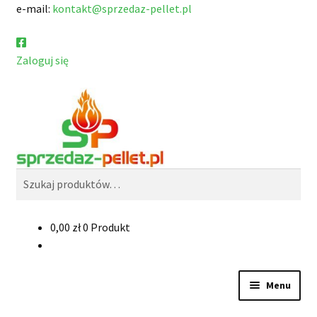
e-mail:
kontakt@sprzedaz-pellet.pl
Zaloguj się
Przejdź
Przejdź
Szukaj
do
do
nawigacji
treści
Szukaj:
0,00
zł
0 Produkt
Menu