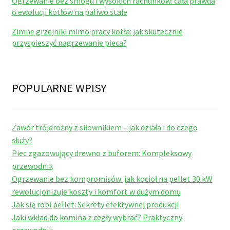
Ogrzewanie bez smogu i wysokich rachunków: cała prawda
o ewolucji kotłów na paliwo stałe
Zimne grzejniki mimo pracy kotła: jak skutecznie
przyspieszyć nagrzewanie pieca?
POPULARNE WPISY
Zawór trójdrożny z siłownikiem – jak działa i do czego
służy?
Piec zgazowujący drewno z buforem: Kompleksowy
przewodnik
Ogrzewanie bez kompromisów: jak kocioł na pellet 30 kW
rewolucjonizuje koszty i komfort w dużym domu
Jak się robi pellet: Sekrety efektywnej produkcji
Jaki wkład do komina z cegły wybrać? Praktyczny
przewodnik