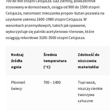
700 do 900 stopni Celsjusza. Gaz ziemny, powszechnie
stosowany w domostwach, osiąga od 900 do 1500 stopni
Celsjusza, natomiast mieszanka propan-butan pozwala na
uzyskanie zakresu 1600-1980 stopni Celsjusza. W
warunkach przemysłowych, takich jak spawanie,
wykorzystuje się palniki acetylenowo-tlenowe, które
osiągają rekordowe 3100-3500 stopni Celsjusza.
Rodzaj
Średnia
Zdolność do
źródła
temperatura
niszczenia
ognia
(°C)
materiałów
Płomień
700 – 1400
Topi wosk,
świecy
niszczy cienkie
tworzywa
sztuczne