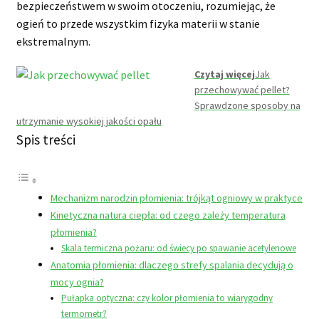
bezpieczeństwem w swoim otoczeniu, rozumiejąc, że
ogień to przede wszystkim fizyka materii w stanie
ekstremalnym.
Czytaj więcej
Jak
przechowywać pellet?
Sprawdzone sposoby na
utrzymanie wysokiej jakości opału
Spis treści
Mechanizm narodzin płomienia: trójkąt ogniowy w praktyce
Kinetyczna natura ciepła: od czego zależy temperatura
płomienia?
Skala termiczna pożaru: od świecy po spawanie acetylenowe
Anatomia płomienia: dlaczego strefy spalania decydują o
mocy ognia?
Pułapka optyczna: czy kolor płomienia to wiarygodny
termometr?