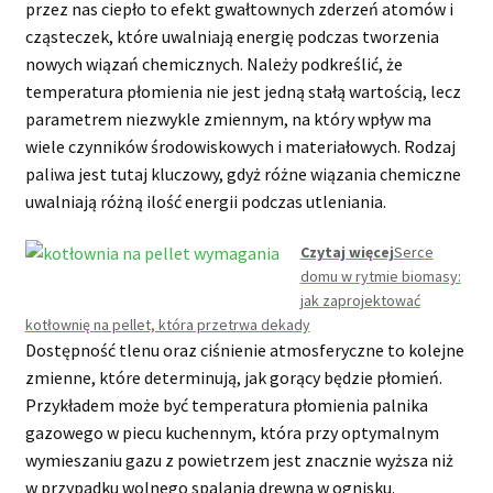
przez nas ciepło to efekt gwałtownych zderzeń atomów i
cząsteczek, które uwalniają energię podczas tworzenia
nowych wiązań chemicznych. Należy podkreślić, że
temperatura płomienia nie jest jedną stałą wartością, lecz
parametrem niezwykle zmiennym, na który wpływ ma
wiele czynników środowiskowych i materiałowych. Rodzaj
paliwa jest tutaj kluczowy, gdyż różne wiązania chemiczne
uwalniają różną ilość energii podczas utleniania.
Czytaj więcej
Serce
domu w rytmie biomasy:
jak zaprojektować
kotłownię na pellet, która przetrwa dekady
Dostępność tlenu oraz ciśnienie atmosferyczne to kolejne
zmienne, które determinują, jak gorący będzie płomień.
Przykładem może być temperatura płomienia palnika
gazowego w piecu kuchennym, która przy optymalnym
wymieszaniu gazu z powietrzem jest znacznie wyższa niż
w przypadku wolnego spalania drewna w ognisku.