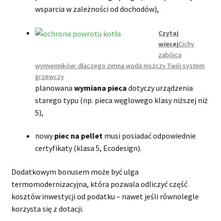
wsparcia w zależności od dochodów),
Czytaj
więcej
Cichy
zabójca
wymienników: dlaczego zimna woda niszczy Twój system
grzewczy
planowana
wymiana pieca
dotyczy urządzenia
starego typu (np. pieca węglowego klasy niższej niż
5),
nowy
piec na pellet
musi posiadać odpowiednie
certyfikaty (klasa 5, Ecodesign).
Dodatkowym bonusem może być ulga
termomodernizacyjna, która pozwala odliczyć część
kosztów inwestycji od podatku – nawet jeśli równolegle
korzysta się z dotacji.