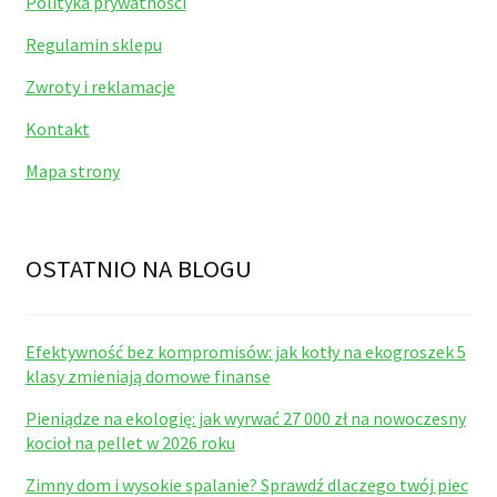
Polityka prywatności
Regulamin sklepu
Zwroty i reklamacje
Kontakt
Mapa strony
OSTATNIO NA BLOGU
Efektywność bez kompromisów: jak kotły na ekogroszek 5
klasy zmieniają domowe finanse
Pieniądze na ekologię: jak wyrwać 27 000 zł na nowoczesny
kocioł na pellet w 2026 roku
Zimny dom i wysokie spalanie? Sprawdź dlaczego twój piec