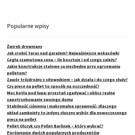
Popularne wpisy
Żwirek drewniany
Jak zrobić taras nad garażem? Najważniejsze wskazówki
Cegła szamotowa cena – ile kosztuje i od czego zależy?
Jakie konstrukcje stalowe są niezbędne przy ogrzewaniu
pelletem?
Zawór trójdrożny z siłownikiem – jak działa i do czego służy?
Czy piece na pellet to sposób na oszczędność?
Moc kotła pod lupą: przestań zgadywać i oblicz realne
zapotrzebowanie swojego domu
Stabilność ciśnienia i maksymalna sprawność: dlaczego
układ zamknięty to jedyny słuszny wybór dla nowoczesnego
pieca na pellet
Pellet Olczyk czy Pellet Barlinek – który wybrać?
Porównanie dwóch popularnych producentów