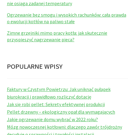
nie osiąga zadanej temperatury
Ogrzewanie bez smogu i wysokich rachunków: cała prawda
o ewolucji kotłów na paliwo stałe
Zimne grzejniki mimo pracy kotła: jak skutecznie
przyspieszyć nagrzewanie pieca?
POPULARNE WPISY
Faktury w Czystym Powietrzu: Jak uniknąć pułapek
biurokracji i prawidłowo rozliczyć dotację
Jak się robi pellet: Sekrety efektywnej produkcji
Pellet drzewny – ekologiczny opał dla wymagających
Jakie ogrzewanie domu wybrać w 2022 roku?
Mózg nowoczesnej kotłowni: dlaczego zawór trójdrożny
decyduje o sprawności i trwałości instalacji