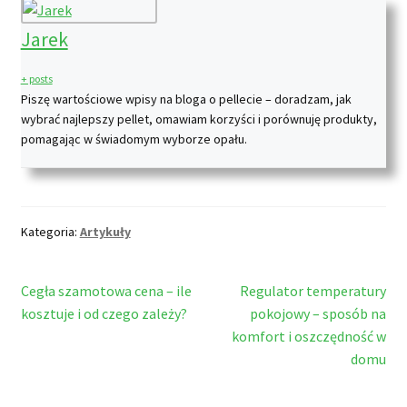
Jarek
+ posts
Piszę wartościowe wpisy na bloga o pellecie – doradzam, jak
wybrać najlepszy pellet, omawiam korzyści i porównuję produkty,
pomagając w świadomym wyborze opału.
Kategoria:
Artykuły
Nawigacja
Poprzedni
Następny
Cegła szamotowa cena – ile
Regulator temperatury
wpis:
wpis:
kosztuje i od czego zależy?
pokojowy – sposób na
wpisu
komfort i oszczędność w
domu