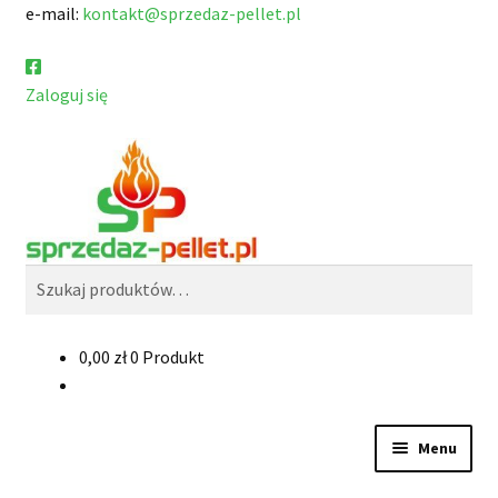
e-mail:
kontakt@sprzedaz-pellet.pl
Zaloguj się
Przejdź
Przejdź
Szukaj
do
do
nawigacji
treści
Szukaj:
0,00
zł
0 Produkt
Menu