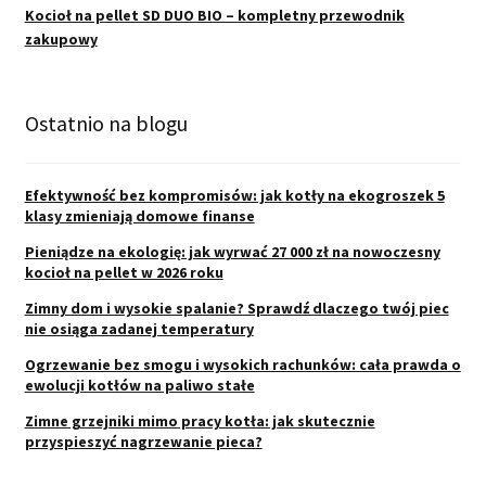
Kocioł na pellet SD DUO BIO – kompletny przewodnik
zakupowy
Ostatnio na blogu
Efektywność bez kompromisów: jak kotły na ekogroszek 5
klasy zmieniają domowe finanse
Pieniądze na ekologię: jak wyrwać 27 000 zł na nowoczesny
kocioł na pellet w 2026 roku
Zimny dom i wysokie spalanie? Sprawdź dlaczego twój piec
nie osiąga zadanej temperatury
Ogrzewanie bez smogu i wysokich rachunków: cała prawda o
ewolucji kotłów na paliwo stałe
Zimne grzejniki mimo pracy kotła: jak skutecznie
przyspieszyć nagrzewanie pieca?