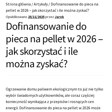
Start
Strona główna
/
Artykuły
/
Dofinansowanie do pieca na
pellet w 2026 – jak skorzystać i ile można zyskać?
Kup pellet
Opublikowano
25/11/2025
przez
Jarek
Dofinansowanie do
Dostawa i płatności
pieca na pellet w 2026 –
O nas
jak skorzystać i ile
Blog
można zyskać?
Kontakt
Ogrzewanie domu paliwem ekologicznym to już nie tylko
wybór świadomych użytkowników, ale coraz częściej
konieczność wynikająca z przepisów i rosnących cen
energii. Dofinansowanie do pieca na pellet w 2026 może