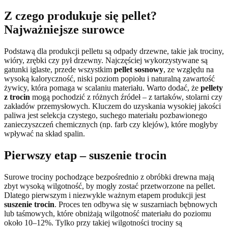
Z czego produkuje się pellet?
Najważniejsze surowce
Podstawą dla produkcji pelletu są odpady drzewne, takie jak trociny,
wióry, zrębki czy pył drzewny. Najczęściej wykorzystywane są
gatunki iglaste, przede wszystkim
pellet sosnowy
, ze względu na
wysoką kaloryczność, niski poziom popiołu i naturalną zawartość
żywicy, która pomaga w scalaniu materiału. Warto dodać, że
pellety
z trocin
mogą pochodzić z różnych źródeł – z tartaków, stolarni czy
zakładów przemysłowych. Kluczem do uzyskania wysokiej jakości
paliwa jest selekcja czystego, suchego materiału pozbawionego
zanieczyszczeń chemicznych (np. farb czy klejów), które mogłyby
wpływać na skład spalin.
Pierwszy etap – suszenie trocin
Surowe trociny pochodzące bezpośrednio z obróbki drewna mają
zbyt wysoką wilgotność, by mogły zostać przetworzone na pellet.
Dlatego pierwszym i niezwykle ważnym etapem produkcji jest
suszenie trocin
. Proces ten odbywa się w suszarniach bębnowych
lub taśmowych, które obniżają wilgotność materiału do poziomu
około 10–12%. Tylko przy takiej wilgotności trociny są