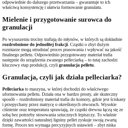
odpowiednie do dalszego przetwarzania – gwarantuje to ich
właściwą konsystencję i ułatwia formowanie granulatu.
Mielenie i przygotowanie surowca do
granulacji
Po wysuszeniu trociny trafiają do młynów, w których są dokładnie
rozdrobnione do jednolitej frakcji
. Cząstki o zbyt dużym
rozmiarze mogą utrudniać proces prasowania i wpływać na jakość
finalnego pelletu. Odpowiednio przygotowany materiał trafia
następnie do urządzenia zwanego pelleciarką – to tutaj zachodzi
kluczowy etap produkcji, czyli
granulacja pelletu
.
Granulacja, czyli jak działa pelleciarka?
Pelleciarka
to maszyna, w której dochodzi do właściwego
uformowania pelletu. Działa ona w bardzo prosty, ale skuteczny
sposób – rozdrobniony materiał trafia do komory, gdzie jest ściskany
i przepychany przez matrycę o określonych otworach. Wysokie
ciśnienie oraz temperatura sprawiają, że cząstki drewna łączą się ze
sobą bez potrzeby stosowania sztucznych lepiszczy. To właśnie
dzięki zawartości naturalnej ligniny pellet zyskuje swoją zwartą
formę. Proces ten wymaga precyzyjnych ustawień – zbyt niska