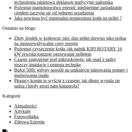
technologia rakietowa deklasuje tradycyjne paleniska
Pożegnaj marnotrawstwo energii: inteligentne zarządzanie
ciepłem zaczyna się od jednego urządzenia
Jaka powinna być minimalna temperatura kotła na pellet ?
Ostatnio na blogu
Złoty środek w kotłowni: piec duo pellet drewno jako polisa
na nieprzewidywalne ceny energii
Pożegnaj czyszczenie kotła: jak palnik KIPI ROTARY 16
kW rewolucjonizuje ogrzewanie pelletem
Czarne zagrożenie pod mikroskopem: jak osad z sadzy
niszczy instalacje i zmienia technikę
Bufor 500l: jedyny sposób na uniknięcie taktowania pompy i
marnowania opału
Płonący komin to wyścig z czasem: jak długo wypala się
sadza i kiedy grozi nam katastrofa?
Kategorie
Aktualności
Artykuły
Fotowoltaika
Zdrowa Energia