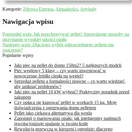
Kategorie:
Zdrowa Energia
,
Aktualności
,
Artykuły
Nawigacja wpisu
Poprzedni wpis:
Jak przechowywać pellet? Sprawdzone sposoby na
utrzymanie wysokiej jakości opału
Następny wpis:
Dlaczego wybór odpowiedniego pelletu ma
znaczenie?
Popularne wpisy
Jaki piec na pellet do domu 150m2? 5 najlepszych modeli
Piec węglowy 5 klasy – czy warto inwestować w
nowoczesne źródło ciepła na węgiel?
Sprzedaż pelletu a formalności prawne – co warto wiedzieć,
aby uniknąć problemów?
Jaki piec na pellet 10 kW wybrać? Praktyczny poradnik przed
zakupem
Czy opłaca się kupować pellet w workach 15 kg. Moje
doświadczenia z ogrzewania domu pelletem
Pellet jako ciekawa alternatywa dla węgla
Zapomnij o marnowaniu opału: jak inteligentny nadmuch
rewolucjonizuje spalanie w twoim kotle
Rewolucja grzewcza w kieszeni i ogrodzie: dlaczego