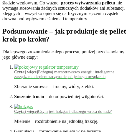
śladzie węglowym. Co ważne,
proces wytwarzania pelletu
nie
wymaga stosowania żadnych sztucznych dodatków ani substancji
klejących – wszystko opiera się na fizycznym łączeniu cząstek
drewna pod wpływem ciśnienia i temperatury.
Podsumowanie – jak produkuje się pellet
krok po kroku?
Dla lepszego zrozumienia całego procesu, poniżej przedstawiamy
jego główne etapy:
Czytaj więcej
Pożegnaj marnotrawstwo energii: inteligentne
zarządzanie ciepłem zaczyna się od jednego urządzenia
Zbieranie surowca – trociny, wióry, zrębki.
Suszenie trocin
– do odpowiedniej wilgotności.
Czytaj więcej
Czym jest holzgas i dlaczego wraca do łask?
Mielenie – rozdrobnienie na jednolitą frakcję.
Granulacja – formowanie pelletu w pelleciarce.