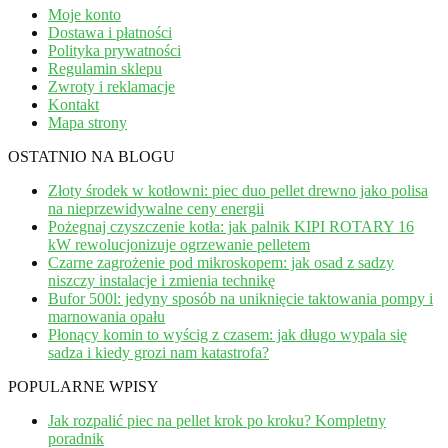
Moje konto
Dostawa i płatności
Polityka prywatności
Regulamin sklepu
Zwroty i reklamacje
Kontakt
Mapa strony
OSTATNIO NA BLOGU
Złoty środek w kotłowni: piec duo pellet drewno jako polisa
na nieprzewidywalne ceny energii
Pożegnaj czyszczenie kotła: jak palnik KIPI ROTARY 16
kW rewolucjonizuje ogrzewanie pelletem
Czarne zagrożenie pod mikroskopem: jak osad z sadzy
niszczy instalacje i zmienia technikę
Bufor 500l: jedyny sposób na uniknięcie taktowania pompy i
marnowania opału
Płonący komin to wyścig z czasem: jak długo wypala się
sadza i kiedy grozi nam katastrofa?
POPULARNE WPISY
Jak rozpalić piec na pellet krok po kroku? Kompletny
poradnik