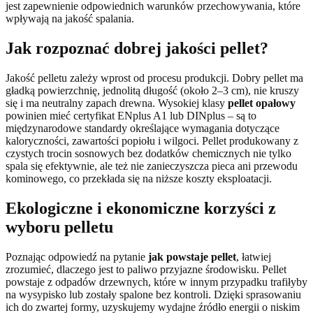
jest zapewnienie odpowiednich warunków przechowywania, które
wpływają na jakość spalania.
Jak rozpoznać dobrej jakości pellet?
Jakość pelletu zależy wprost od procesu produkcji. Dobry pellet ma
gładką powierzchnię, jednolitą długość (około 2–3 cm), nie kruszy
się i ma neutralny zapach drewna. Wysokiej klasy
pellet opałowy
powinien mieć certyfikat ENplus A1 lub DINplus – są to
międzynarodowe standardy określające wymagania dotyczące
kaloryczności, zawartości popiołu i wilgoci. Pellet produkowany z
czystych trocin sosnowych bez dodatków chemicznych nie tylko
spala się efektywnie, ale też nie zanieczyszcza pieca ani przewodu
kominowego, co przekłada się na niższe koszty eksploatacji.
Ekologiczne i ekonomiczne korzyści z
wyboru pelletu
Poznając odpowiedź na pytanie
jak powstaje pellet
, łatwiej
zrozumieć, dlaczego jest to paliwo przyjazne środowisku. Pellet
powstaje z odpadów drzewnych, które w innym przypadku trafiłyby
na wysypisko lub zostały spalone bez kontroli. Dzięki sprasowaniu
ich do zwartej formy, uzyskujemy wydajne źródło energii o niskim