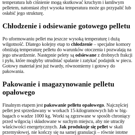
temperatura lub ciśnienie mogą skutkować kruchym i łamliwym
pelletem, natomiast zbyt wysoka temperatura może go przypalić lub
osłabić jego strukturę.
Chłodzenie i odsiewanie gotowego pelletu
Po uformowaniu pellet ma jeszcze wysoką temperaturę i dużą
wilgotność. Dlatego kolejny etap to
chłodzenie
– specjalne komory
obniżają temperaturę pelletu do warunków otoczenia i pozwalają na
jego utwardzenie. Następnie pelety są
odsiewane
z drobnych frakcji
i pyłu, które mogłyby utrudniać spalanie i zatykać podajnik w piecu.
Gotowy materiał jest już twardy, równomierny i gotowy do
pakowania.
Pakowanie i magazynowanie pelletu
opałowego
Finalnym etapem jest
pakowanie pelletu opałowego
. Najczęściej
pellet jest sprzedawany w workach 15-kilogramowych lub w big-
bagach o wadze 1000 kg. Worki są zgrzewane w sposób chroniący
przed wilgocią i składowane w suchym miejscu, aby nie utraciły
właściwości energetycznych.
Jak produkuje się pellet
w skali
przemysłowej, nie kończy się na samej granulacji – równie istotne