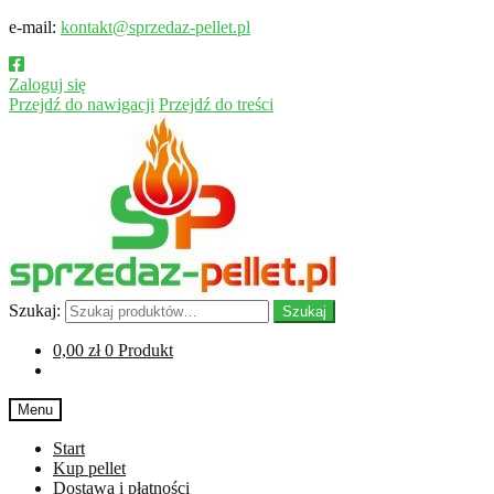
e-mail:
kontakt@sprzedaz-pellet.pl
Zaloguj się
Przejdź do nawigacji
Przejdź do treści
Szukaj:
Szukaj
0,00
zł
0 Produkt
Menu
Start
Kup pellet
Dostawa i płatności