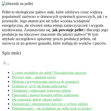
Pellet to ekologiczne paliwo stałe, które zdobywa coraz większą
popularność zarówno w domowych systemach grzewczych, jak i w
przemyśle. Jego atutem jest nie tylko wysoka wydajność
energetyczna, ale również niska emisja zanieczyszczeń i wygoda
użytkowania. Zastanawiasz się,
jak powstaje pellet
i dlaczego jego
produkcja ma kluczowe znaczenie dla jakości paliwa? W tym
artykule szczegółowo opiszemy proces produkcji pelletu, od
surowca aż po gotowe granulki, które trafiają do worków i pieców.
Spis treści
Z czego produkuje się pellet? Najważniejsze surowce
Pierwszy etap – suszenie trocin
Mielenie i przygotowanie surowca do granulacji
Granulacja, czyli jak działa pelleciarka?
Chłodzenie i odsiewanie gotowego pelletu
Pakowanie i magazynowanie pelletu opałowego
Jak rozpoznać dobrej jakości pellet?
Ekologiczne i ekonomiczne korzyści z wyboru pelletu
Podsumowanie – jak produkuje się pellet krok po kroku?