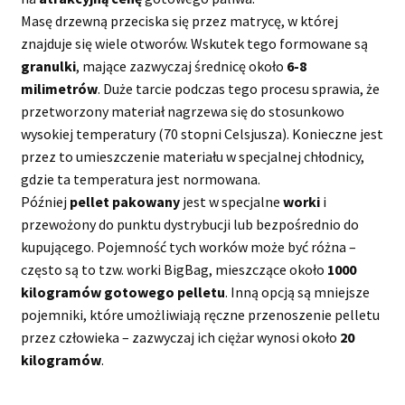
Masę drzewną przeciska się przez matrycę, w której
znajduje się wiele otworów. Wskutek tego formowane są
granulki
, mające zazwyczaj średnicę około
6-8
milimetrów
. Duże tarcie podczas tego procesu sprawia, że
przetworzony materiał nagrzewa się do stosunkowo
wysokiej temperatury (70 stopni Celsjusza). Konieczne jest
przez to umieszczenie materiału w specjalnej chłodnicy,
gdzie ta temperatura jest normowana.
Później
pellet pakowany
jest w specjalne
worki
i
przewożony do punktu dystrybucji lub bezpośrednio do
kupującego. Pojemność tych worków może być różna –
często są to tzw. worki BigBag, mieszczące około
1000
kilogramów
gotowego
pelletu
. Inną opcją są mniejsze
pojemniki, które umożliwiają ręczne przenoszenie pelletu
przez człowieka – zazwyczaj ich ciężar wynosi około
20
kilogramów
.