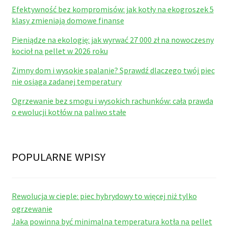
Efektywność bez kompromisów: jak kotły na ekogroszek 5
klasy zmieniają domowe finanse
Pieniądze na ekologię: jak wyrwać 27 000 zł na nowoczesny
kocioł na pellet w 2026 roku
Zimny dom i wysokie spalanie? Sprawdź dlaczego twój piec
nie osiąga zadanej temperatury
Ogrzewanie bez smogu i wysokich rachunków: cała prawda
o ewolucji kotłów na paliwo stałe
POPULARNE WPISY
Rewolucja w cieple: piec hybrydowy to więcej niż tylko
ogrzewanie
Jaka powinna być minimalna temperatura kotła na pellet