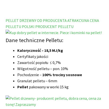
Start
Kup pellet
PELLET DRZEWNY OD PRODUCENTA
ATRAKCYJNA CENA
PELLETU
POLSKI PRODUCENT PELLETU
Dostawa i płatności
Dane techniczne Pelletu:
O nas
Kaloryczność – 18,5 MJ/kg
Blog
Certyfikaty jakości
Zawartość popiołu ≤ 0,7%
Kontakt
Wilgotność pelletu – pon. 10%
Pochodzenie –
100% trociny sosnowe
Granulat pelletu – 6mm
Pellet
pakowany w worki 15 kg