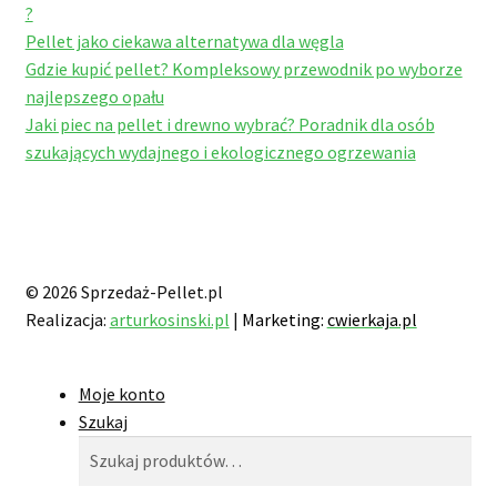
?
Pellet jako ciekawa alternatywa dla węgla
Gdzie kupić pellet? Kompleksowy przewodnik po wyborze
najlepszego opału
Jaki piec na pellet i drewno wybrać? Poradnik dla osób
szukających wydajnego i ekologicznego ogrzewania
© 2026 Sprzedaż-Pellet.pl
Realizacja:
arturkosinski.pl
|
Marketing:
cwierkaja.pl
Moje konto
Szukaj
Szukaj:
Szukaj