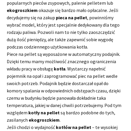
popularnych pieców zsypowych, palenie pelletem lub
ekogroszkiem
okazuje się bardzo mało opłacalne. Jeśli
decydujemy się na zakup
pieca na pellet
, powinniśmy
wybrać model, który jest specjalnie dedykowany dla tego
rodzaju paliwa. Pozwoli nam to nie tylko zaoszczędzić
dużą ilość pieniędzy, ale także zapewnić sobie wygodę
podczas codziennego użytkowania kotła.
Piece na pellet są wyposażone w automatyczny podajnik.
Dzięki temu mamy możliwość znacznego ograniczenia
wkładu pracy w obsługę
kotła
. Wystarczy napełnić
pojemnik na opał i zaprogramować piec na pellet wedle
swoich potrzeb. Podajnik będzie dostarczał opał do
komory spalania w odpowiednich odstępach czasu, dzięki
czemu w budynku będzie panowała dokładnie taka
temperatura, jakiej w danej chwili potrzebujemy. Pod tym
względem
kotły na pellet
są bardzo podobne do tych,
zasilanych
ekogroszkiem
.
Jeśli chodzi o wydajność
kotłów na pellet
– te wysokiej