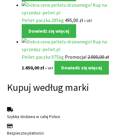
Pellet paczka 285kg
495,00
zł
+ VAT
Dowiedz się więcej
Pellet paczka 975kg
Promocja!
2.000,00
zł
Pierwotna
Aktualna
1.650,00
zł
Dowiedz się więcej
+ VAT
cena
cena
wynosiła:
wynosi:
Kupuj według marki
2.000,00 zł.
1.650,00 zł.
Szybka dostawa w całej Polsce
Bezpieczne płatności