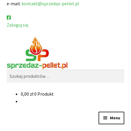
e-mail:
kontakt@sprzedaz-pellet.pl
Zaloguj się
Przejdź
Przejdź
Szukaj
do
do
nawigacji
treści
Szukaj:
0,00
zł
0 Produkt
Menu