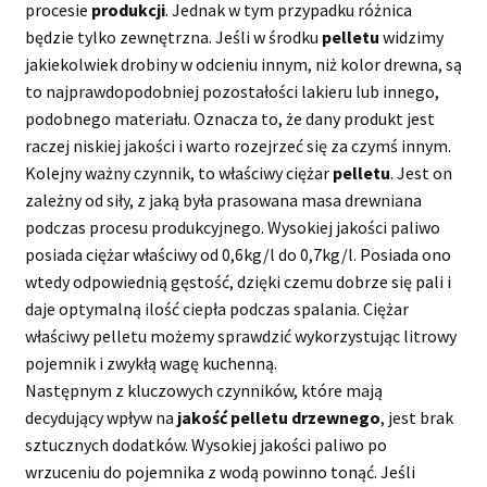
procesie
produkcji
. Jednak w tym przypadku różnica
będzie tylko zewnętrzna. Jeśli w środku
pelletu
widzimy
jakiekolwiek drobiny w odcieniu innym, niż kolor drewna, są
to najprawdopodobniej pozostałości lakieru lub innego,
podobnego materiału. Oznacza to, że dany produkt jest
raczej niskiej jakości i warto rozejrzeć się za czymś innym.
Kolejny ważny czynnik, to właściwy ciężar
pelletu
. Jest on
zależny od siły, z jaką była prasowana masa drewniana
podczas procesu produkcyjnego. Wysokiej jakości paliwo
posiada ciężar właściwy od 0,6kg/l do 0,7kg/l. Posiada ono
wtedy odpowiednią gęstość, dzięki czemu dobrze się pali i
daje optymalną ilość ciepła podczas spalania. Ciężar
właściwy pelletu możemy sprawdzić wykorzystując litrowy
pojemnik i zwykłą wagę kuchenną.
Następnym z kluczowych czynników, które mają
decydujący wpływ na
jakość pelletu drzewnego
, jest brak
sztucznych dodatków. Wysokiej jakości paliwo po
wrzuceniu do pojemnika z wodą powinno tonąć. Jeśli