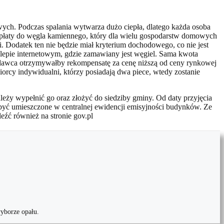
ych. Podczas spalania wytwarza dużo ciepła, dlatego każda osoba
dopłaty do węgla kamiennego, który dla wielu gospodarstw domowych
 Dodatek ten nie będzie miał kryterium dochodowego, co nie jest
epie internetowym, gdzie zamawiany jest węgiel. Sama kwota
zedawca otrzymywałby rekompensatę za cenę niższą od ceny rynkowej
orcy indywidualni, którzy posiadają dwa piece, wtedy zostanie
eży wypełnić go oraz złożyć do siedziby gminy. Od daty przyjęcia
być umieszczone w centralnej ewidencji emisyjności budynków. Ze
źć również na stronie gov.pl
yborze opału.