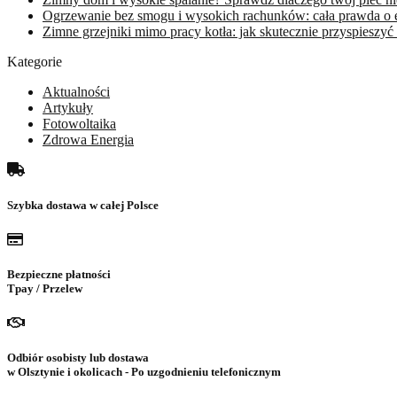
Ogrzewanie bez smogu i wysokich rachunków: cała prawda o e
Zimne grzejniki mimo pracy kotła: jak skutecznie przyspieszyć
Kategorie
Aktualności
Artykuły
Fotowoltaika
Zdrowa Energia
Szybka dostawa w całej Polsce
Bezpieczne płatności
Tpay / Przelew
Odbiór osobisty lub dostawa
w Olsztynie i okolicach - Po uzgodnieniu telefonicznym