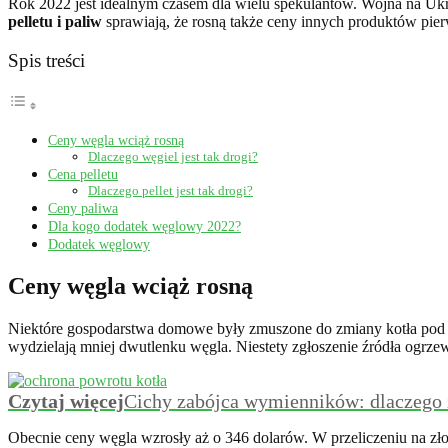
Rok 2022 jest idealnym czasem dla wielu spekulantów. Wojna na Ukr
pelletu i paliw
sprawiają, że rosną także ceny innych produktów pier
Spis treści
Ceny węgla wciąż rosną
Dlaczego węgiel jest tak drogi?
Cena pelletu
Dlaczego pellet jest tak drogi?
Ceny paliwa
Dla kogo dodatek węglowy 2022?
Dodatek węglowy
Ceny węgla wciąż rosną
Niektóre gospodarstwa domowe były zmuszone do zmiany kotła pod gr
wydzielają mniej dwutlenku węgla. Niestety zgłoszenie źródła ogrz
Czytaj więcej
Cichy zabójca wymienników: dlaczego
Obecnie ceny węgla wzrosły aż o 346 dolarów. W przeliczeniu na zło