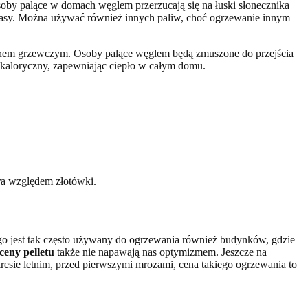
osoby palące w domach węglem przerzucają się na łuski słonecznika
iomasy. Można używać również innych paliw, choć ogrzewanie innym
ezonem grzewczym. Osoby palące węglem będą zmuszone do przejścia
ć kaloryczny, zapewniając ciepło w całym domu.
ra względem złotówki.
tego jest tak często używany do ogrzewania również budynków, gdzie
ceny pelletu
także nie napawają nas optymizmem. Jeszcze na
kresie letnim, przed pierwszymi mrozami, cena takiego ogrzewania to