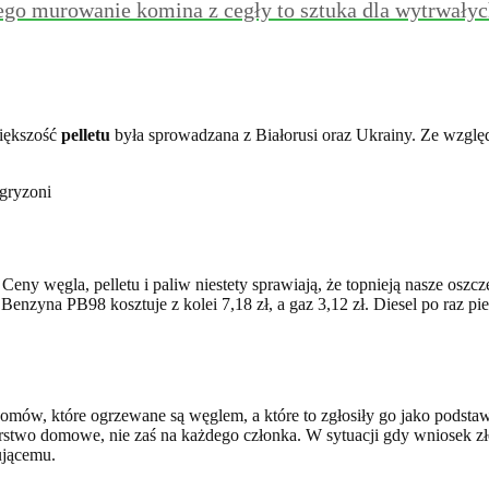
zego murowanie komina z cegły to sztuka dla wytrwały
większość
pelletu
była sprowadzana z Białorusi oraz Ukrainy. Ze względu
eny węgla, pelletu i paliw niestety sprawiają, że topnieją nasze oszcz
Benzyna PB98 kosztuje z kolei 7,18 zł, a gaz 3,12 zł. Diesel po raz pie
mów, które ogrzewane są węglem, a które to zgłosiły go jako podstawo
two domowe, nie zaś na każdego członka. W sytuacji gdy wniosek zł
ującemu.