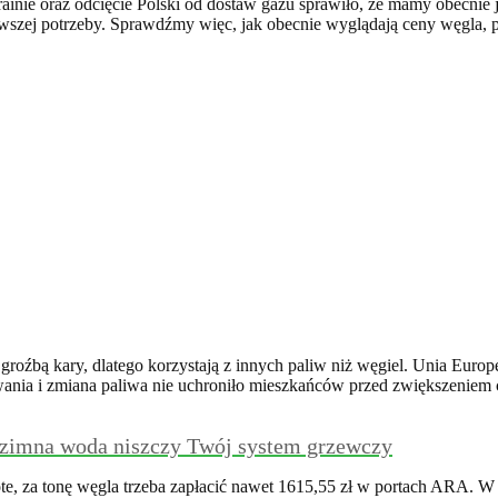
ainie oraz odcięcie Polski od dostaw gazu sprawiło, że mamy obecnie
wszej potrzeby. Sprawdźmy więc, jak obecnie wyglądają ceny węgla, pe
oźbą kary, dlatego korzystają z innych paliw niż węgiel. Unia Euro
ewania i zmiana paliwa nie uchroniło mieszkańców przed zwiększeniem
 zimna woda niszczy Twój system grzewczy
te, za tonę węgla trzeba zapłacić nawet 1615,55 zł w portach ARA. W 