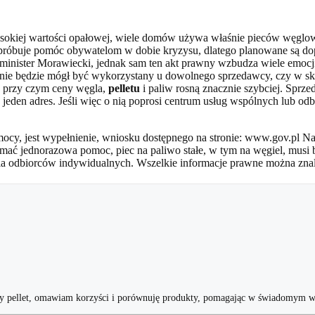
ysokiej wartości opałowej, wiele domów używa właśnie pieców węglow
ąd próbuje pomóc obywatelom w dobie kryzysu, dlatego planowane są 
inister Morawiecki, jednak sam ten akt prawny wzbudza wiele emocji.
ie będzie mógł być wykorzystany u dowolnego sprzedawcy, czy w skl
, przy czym ceny węgla,
pelletu
i paliw rosną znacznie szybciej. Spr
eden adres. Jeśli więc o nią poprosi centrum usług wspólnych lub odbi
cy, jest wypełnienie, wniosku dostępnego na stronie: www.gov.pl Nal
ać jednorazowa pomoc, piec na paliwo stałe, w tym na węgiel, musi 
dla odbiorców indywidualnych. Wszelkie informacje prawne można znale
pszy pellet, omawiam korzyści i porównuję produkty, pomagając w świadomym w