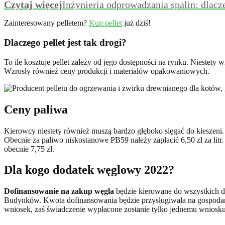
Czytaj więcej
Inżynieria odprowadzania spalin: dlac
Zainteresowany pelletem?
Kup pellet
już dziś!
Dlaczego pellet jest tak drogi?
To ile kosztuje pellet zależy od jego dostępności na rynku. Niestety 
Wzrosły również ceny produkcji i materiałów opakowaniowych.
Ceny paliwa
Kierowcy niestety również muszą bardzo głęboko sięgać do kieszeni. C
Obecnie za paliwo niskostanowe PB59 należy zapłacić 6,50 zł za litr. 
obecnie 7,75 zł.
Dla kogo dodatek węglowy 2022?
Dofinansowanie na zakup węgla
będzie kierowane do wszystkich do
Budynków. Kwota dofinansowania będzie przysługiwała na gospodars
wniosek, zaś świadczenie wypłacone zostanie tylko jednemu wniosk