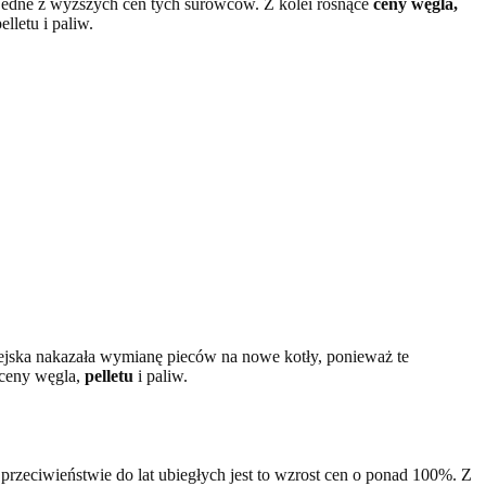
 jedne z wyższych cen tych surowców. Z kolei rosnące
ceny węgla,
lletu i paliw.
pejska nakazała wymianę pieców na nowe kotły, ponieważ te
 ceny węgla,
pelletu
i paliw.
przeciwieństwie do lat ubiegłych jest to wzrost cen o ponad 100%. Z