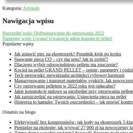
Kategoria:
Artykuły
Nawigacja wpisu
Poprzedni wpis:
Dofinansowania do ogrzewania 2022
Następny wpis:
Uwaga! Uważajcie gdzie kupujecie pellet!
Popularne wpisy
Jak ustawić piec na ekogroszek? Poradnik krok po kroku
Spawanie pieca CO – czy ma sens? Jak to zrobić?
Dlaczego wybór odpowiedniego pelletu ma znaczenie?
Kocioł na pellet GRAND PELLET – opinie, parametry i codz
Tech sterowniki: niewidzialni architekci cyfrowej harmonii
Magazynowanie i transport materiałów sypkich: Jak nowoczes
Czy ogrzewanie pelletem w 2022 roku jest opłacalne?
Jakie konstrukcje stalowe są niezbędne przy ogrzewaniu pelle
Jak zaoszczędzić na ogrzewaniu: Ustawienia pieca na pellet
Histereza to hamulec Twoich oszczędności – jak przejąć kontr
Ostatnio na blogu
Efektywność bez kompromisów: jak kotły na ekogroszek 5 kla
Pieniądze na ekologię: jak wyrwać 27 000 zł na nowoczesny ko
Zimny dom i wysokie spalanie? Sprawdź dlaczego twój piec ni