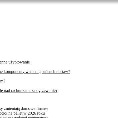
ienne użytkowanie
ne komponenty wspierają łańcuch dostaw?
tem?
olę nad rachunkami za ogrzewanie?
sy zmieniają domowe finanse
cioł na pellet w 2026 roku
e osiąga zadanej temperatury