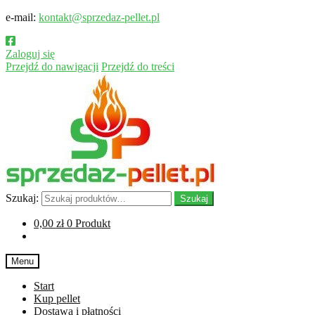
e-mail:
kontakt@sprzedaz-pellet.pl
Zaloguj się
Przejdź do nawigacji
Przejdź do treści
Szukaj:
Szukaj
0,00
zł
0 Produkt
Menu
Start
Kup pellet
Dostawa i płatności