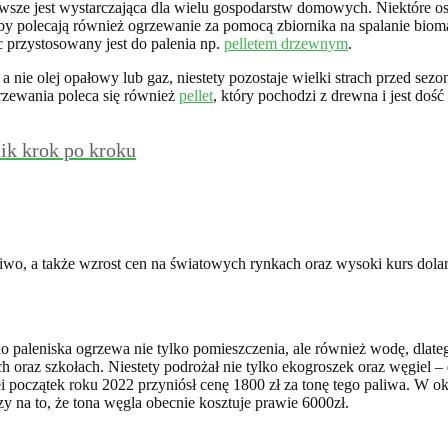
 zawsze jest wystarczająca dla wielu gospodarstw domowych. Niektóre 
osoby polecają również ogrzewanie za pomocą zbiornika na spalanie b
c przystosowany jest do palenia np.
pelletem drzewnym
.
a nie olej opałowy lub gaz, niestety pozostaje wielki strach przed s
rzewania poleca się również
pellet
, który pochodzi z drewna i jest doś
ik krok po kroku
iwo, a także wzrost cen na światowych rynkach oraz wysoki kurs dola
 do paleniska ogrzewa nie tylko pomieszczenia, ale również wodę, dla
h oraz szkołach. Niestety podrożał nie tylko ekogroszek oraz węgiel –
ei początek roku 2022 przyniósł cenę 1800 zł za tonę tego paliwa. W o
y na to, że tona węgla obecnie kosztuje prawie 6000zł.