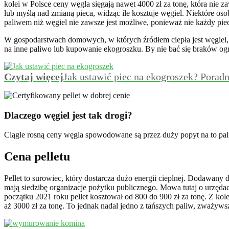
kolei w Polsce ceny węgla sięgają nawet 4000 zł za tonę, która nie
lub myślą nad zmianą pieca, widząc ile kosztuje węgiel. Niektóre 
paliwem niż węgiel nie zawsze jest możliwe, ponieważ nie każdy pie
W gospodarstwach domowych, w których źródłem ciepła jest węgiel, 
na inne paliwo lub kupowanie ekogroszku. By nie bać się braków og
Czytaj więcej
Jak ustawić piec na ekogroszek? Poradn
Dlaczego węgiel jest tak drogi?
Ciągle rosną ceny węgla spowodowane są przez duży popyt na to pal
Cena pelletu
Pellet to surowiec, który dostarcza dużo energii cieplnej. Dodawany
mają siedzibę organizacje pożytku publicznego. Mowa tutaj o urzędac
początku 2021 roku pellet kosztował od 800 do 900 zł za tonę. Z kol
aż 3000 zł za tonę. To jednak nadal jedno z tańszych paliw, zważywsz