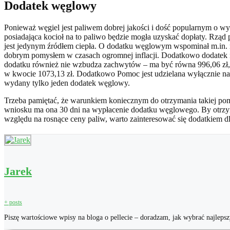
Dodatek węglowy
Ponieważ węgiel jest paliwem dobrej jakości i dość popularnym o w
posiadająca kocioł na to paliwo będzie mogła uzyskać dopłaty. Rz
jest jedynym źródłem ciepła. O dodatku węglowym wspominał m.in. m
dobrym pomysłem w czasach ogromnej inflacji. Dodatkowo dodatek n
dodatku również nie wzbudza zachwytów – ma być równa 996,06 zł
w kwocie 1073,13 zł. Dodatkowo Pomoc jest udzielana wyłącznie na j
wydany tylko jeden dodatek węglowy.
Trzeba pamiętać, że warunkiem koniecznym do otrzymania takiej pomo
wniosku ma ona 30 dni na wypłacenie dodatku węglowego. By otrzym
względu na rosnące ceny paliw, warto zainteresować się dodatkiem 
Jarek
+ posts
Piszę wartościowe wpisy na bloga o pellecie – doradzam, jak wybrać najle