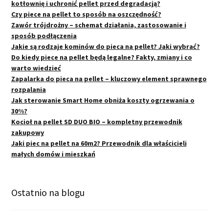
kotłownię i uchronić pellet przed degradacją?
Czy piece na pellet to sposób na oszczędność?
Zawór trójdrożny – schemat działania, zastosowanie i
sposób podłączenia
Jakie są rodzaje kominów do pieca na pellet? Jaki wybrać?
Do kiedy piece na pellet będą legalne? Fakty, zmiany i co
warto wiedzieć
Zapalarka do pieca na pellet – kluczowy element sprawnego
rozpalania
Jak sterowanie Smart Home obniża koszty ogrzewania o
30%?
Kocioł na pellet SD DUO BIO – kompletny przewodnik
zakupowy
Jaki piec na pellet na 60m2? Przewodnik dla właścicieli
małych domów i mieszkań
Ostatnio na blogu