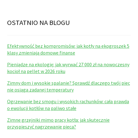
OSTATNIO NA BLOGU
Efektywność bez kompromisów: jak kotły na ekogroszek 5
klasy zmieniają domowe finanse
Pieniądze na ekologię: jak wyrwać 27 000 zł na nowoczesny
kocioł na pellet w 2026 roku
Zimny dom i wysokie spalanie? Sprawdź dlaczego twój piec
nie osiąga zadanej temperatury
Ogrzewanie bez smogu i wysokich rachunków: cała prawda
o ewolucji kotłów na paliwo stałe
Zimne grzejniki mimo pracy kotła: jak skutecznie
przyspieszyć nagrzewanie pieca?