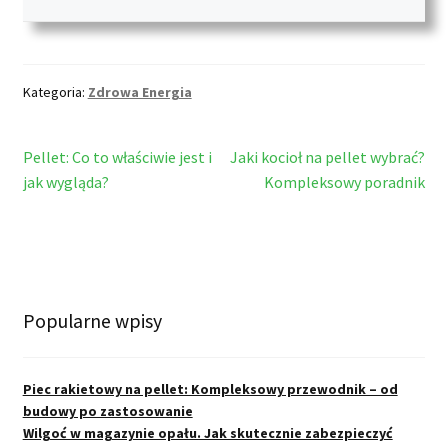
Kategoria:
Zdrowa Energia
Nawigacja
Poprzedni
Następny
Pellet: Co to właściwie jest i
Jaki kocioł na pellet wybrać?
wpis:
wpis:
jak wygląda?
Kompleksowy poradnik
wpisu
Popularne wpisy
Piec rakietowy na pellet: Kompleksowy przewodnik – od
budowy po zastosowanie
Wilgoć w magazynie opału. Jak skutecznie zabezpieczyć