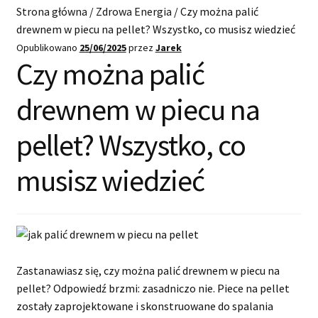
Start
Strona główna
/
Zdrowa Energia
/
Czy można palić
drewnem w piecu na pellet? Wszystko, co musisz wiedzieć
Kup pellet
Opublikowano
25/06/2025
przez
Jarek
Czy można palić
Dostawa i płatności
drewnem w piecu na
O nas
pellet? Wszystko, co
Blog
musisz wiedzieć
Kontakt
Zastanawiasz się, czy można palić drewnem w piecu na
pellet? Odpowiedź brzmi: zasadniczo nie. Piece na pellet
zostały zaprojektowane i skonstruowane do spalania