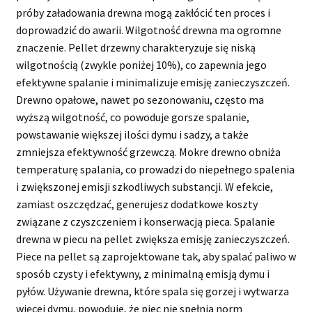
próby załadowania drewna mogą zakłócić ten proces i
doprowadzić do awarii. Wilgotność drewna ma ogromne
znaczenie. Pellet drzewny charakteryzuje się niską
wilgotnością (zwykle poniżej 10%), co zapewnia jego
efektywne spalanie i minimalizuje emisję zanieczyszczeń.
Drewno opałowe, nawet po sezonowaniu, często ma
wyższą wilgotność, co powoduje gorsze spalanie,
powstawanie większej ilości dymu i sadzy, a także
zmniejsza efektywność grzewczą. Mokre drewno obniża
temperaturę spalania, co prowadzi do niepełnego spalenia
i zwiększonej emisji szkodliwych substancji. W efekcie,
zamiast oszczędzać, generujesz dodatkowe koszty
związane z czyszczeniem i konserwacją pieca. Spalanie
drewna w piecu na pellet zwiększa emisję zanieczyszczeń.
Piece na pellet są zaprojektowane tak, aby spalać paliwo w
sposób czysty i efektywny, z minimalną emisją dymu i
pyłów. Używanie drewna, które spala się gorzej i wytwarza
więcej dymu, powoduje, że piec nie spełnia norm