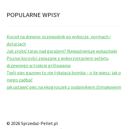
POPULARNE WPISY
Kocioł na drewno: przewodnik po wyborze, normach i
dotacjach
Jak zrobić taras nad garażem? Najważniejsze wskazówki
Poznaj korzyści związane z wykorzystaniem pelletu
drzewnego w trakcie grillowania
Twój piec gazowy to nie tykająca bomba – o ile wiesz, jak o
niego zadbać
jak ustawić piec na ekogroszek z podajnikiem ślimakowym
© 2026 Sprzedaż-Pellet.pl