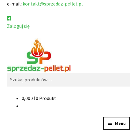
e-mail:
kontakt@sprzedaz-pellet.pl
Zaloguj się
Przejdź
Przejdź
Szukaj
do
do
nawigacji
treści
Szukaj:
0,00
zł
0 Produkt
Menu