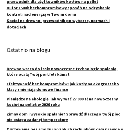
przewodnik dla użytkowników kotłów na pellet
Bufor 1500l: bezkompromisowy sposób na odzyskanie
kontroli nad energią w Twoim domu
Kocioł na drewno: przewodnik po wyborze, normach i
dotacjach
Ostatnio na blogu
Drewno wraca do łask: nowoczesne technologie spalania,
które ocalą Twój portfel i klimat
Efektywność bez kompromisów: jak kotły na ekogroszek 5
klasy zmieniają domowe finanse
Pieniądze na ekologię: jak wyrwać 27 000 zł na nowoczesny
kocioł na pellet w 2026 roku
Zimny dom i wysokie spalanie? Sprawdź dlaczego twój piec
nie osiąga zadanej temperatury
Ogrzewanie bez smogu i wysokich rachunków: cała prawda o