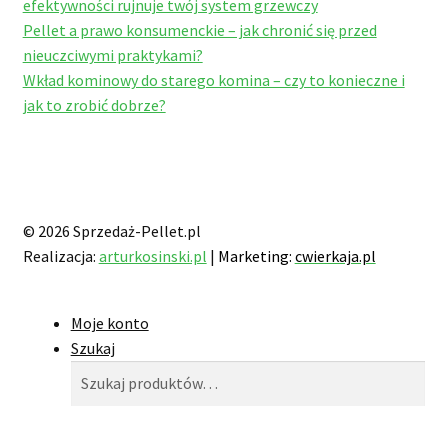
efektywności rujnuje twój system grzewczy
Pellet a prawo konsumenckie – jak chronić się przed
nieuczciwymi praktykami?
Wkład kominowy do starego komina – czy to konieczne i
jak to zrobić dobrze?
© 2026 Sprzedaż-Pellet.pl
Realizacja:
arturkosinski.pl
|
Marketing:
cwierkaja.pl
Moje konto
Szukaj
Szukaj:
Szukaj