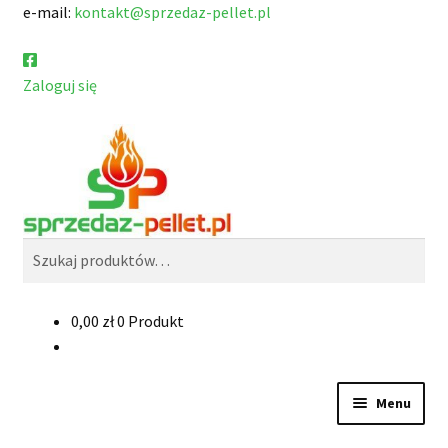
e-mail:
kontakt@sprzedaz-pellet.pl
Zaloguj się
Przejdź
Przejdź
Szukaj
do
do
nawigacji
treści
Szukaj:
0,00
zł
0 Produkt
Menu