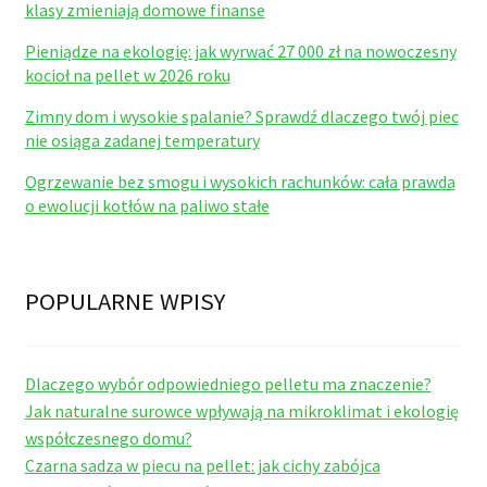
klasy zmieniają domowe finanse
Pieniądze na ekologię: jak wyrwać 27 000 zł na nowoczesny
kocioł na pellet w 2026 roku
Zimny dom i wysokie spalanie? Sprawdź dlaczego twój piec
nie osiąga zadanej temperatury
Ogrzewanie bez smogu i wysokich rachunków: cała prawda
o ewolucji kotłów na paliwo stałe
POPULARNE WPISY
Dlaczego wybór odpowiedniego pelletu ma znaczenie?
Jak naturalne surowce wpływają na mikroklimat i ekologię
współczesnego domu?
Czarna sadza w piecu na pellet: jak cichy zabójca