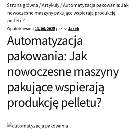
Start
Strona główna
/
Artykuły
/
Automatyzacja pakowania: Jak
nowoczesne maszyny pakujące wspierają produkcję
Kup pellet
pelletu?
Opublikowano
13/06/2025
przez
Jarek
Dostawa i płatności
Automatyzacja
O nas
pakowania: Jak
nowoczesne maszyny
Blog
pakujące wspierają
Kontakt
produkcję pelletu?