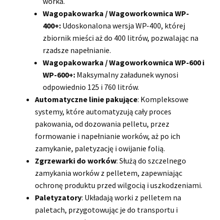
worka.
Wagopakowarka / Wagoworkownica WP-
400+:
Udoskonalona wersja WP-400, której
zbiornik mieści aż do 400 litrów, pozwalając na
rzadsze napełnianie.
Wagopakowarka / Wagoworkownica WP-600 i
WP-600+:
Maksymalny załadunek wynosi
odpowiednio 125 i 760 litrów.
Automatyczne linie pakujące
: Kompleksowe
systemy, które automatyzują cały proces
pakowania, od dozowania pelletu, przez
formowanie i napełnianie worków, aż po ich
zamykanie, paletyzację i owijanie folią.
Zgrzewarki do worków
: Służą do szczelnego
zamykania worków z pelletem, zapewniając
ochronę produktu przed wilgocią i uszkodzeniami.
Paletyzatory
: Układają worki z pelletem na
paletach, przygotowując je do transportu i