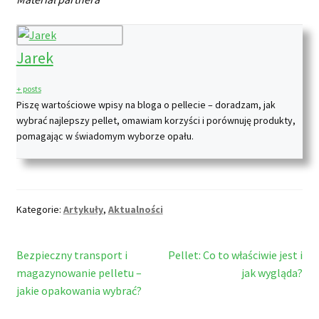
Jarek
+ posts
Piszę wartościowe wpisy na bloga o pellecie – doradzam, jak
wybrać najlepszy pellet, omawiam korzyści i porównuję produkty,
pomagając w świadomym wyborze opału.
Kategorie:
Artykuły
,
Aktualności
Nawigacja
Poprzedni
Następny
Bezpieczny transport i
Pellet: Co to właściwie jest i
wpis:
wpis:
magazynowanie pelletu –
jak wygląda?
wpisu
jakie opakowania wybrać?