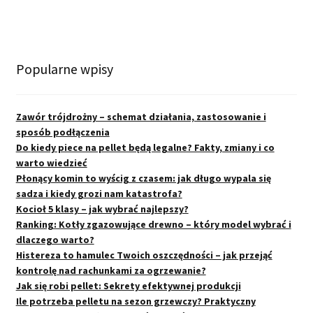
Popularne wpisy
Zawór trójdrożny – schemat działania, zastosowanie i
sposób podłączenia
Do kiedy piece na pellet będą legalne? Fakty, zmiany i co
warto wiedzieć
Płonący komin to wyścig z czasem: jak długo wypala się
sadza i kiedy grozi nam katastrofa?
Kocioł 5 klasy – jak wybrać najlepszy?
Ranking: Kotły zgazowujące drewno – który model wybrać i
dlaczego warto?
Histereza to hamulec Twoich oszczędności – jak przejąć
kontrolę nad rachunkami za ogrzewanie?
Jak się robi pellet: Sekrety efektywnej produkcji
Ile potrzeba pelletu na sezon grzewczy? Praktyczny