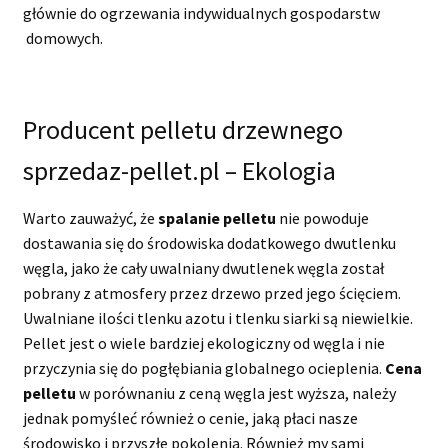
głównie do ogrzewania indywidualnych gospodarstw
domowych.
Producent pelletu drzewnego
sprzedaz-pellet.pl – Ekologia
Warto zauważyć, że
spalanie pelletu
nie powoduje
dostawania się do środowiska dodatkowego dwutlenku
węgla, jako że cały uwalniany dwutlenek węgla został
pobrany z atmosfery przez drzewo przed jego ścięciem.
Uwalniane ilości tlenku azotu i tlenku siarki są niewielkie.
Pellet jest o wiele bardziej ekologiczny od węgla i nie
przyczynia się do pogłębiania globalnego ocieplenia.
Cena
pelletu
w porównaniu z ceną węgla jest wyższa, należy
jednak pomyśleć również o cenie, jaką płaci nasze
środowisko i przyszłe pokolenia. Również my sami