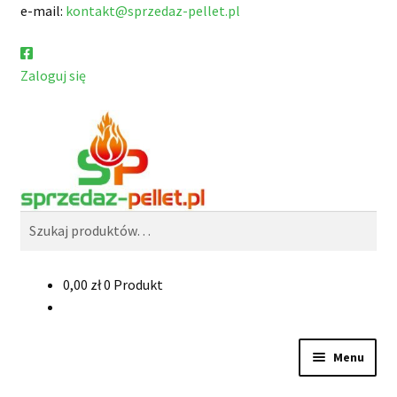
e-mail:
kontakt@sprzedaz-pellet.pl
Zaloguj się
Przejdź
Przejdź
Szukaj
do
do
nawigacji
treści
Szukaj:
0,00
zł
0 Produkt
Menu