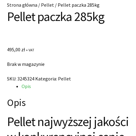
Start
Strona główna
/
Pellet
/
Pellet paczka 285kg
Pellet paczka 285kg
Kup pellet
Dostawa i płatności
O nas
495,00
zł
+ VAT
Brak w magazynie
Blog
SKU:
3245324
Kategoria:
Pellet
Kontakt
Opis
Opis
Pellet najwyższej jakości