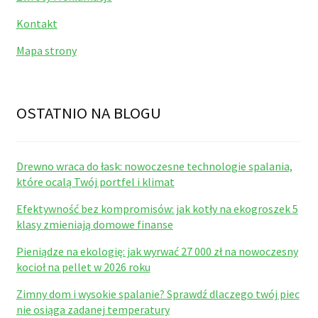
Kontakt
Mapa strony
OSTATNIO NA BLOGU
Drewno wraca do łask: nowoczesne technologie spalania,
które ocalą Twój portfel i klimat
Efektywność bez kompromisów: jak kotły na ekogroszek 5
klasy zmieniają domowe finanse
Pieniądze na ekologię: jak wyrwać 27 000 zł na nowoczesny
kocioł na pellet w 2026 roku
Zimny dom i wysokie spalanie? Sprawdź dlaczego twój piec
nie osiąga zadanej temperatury