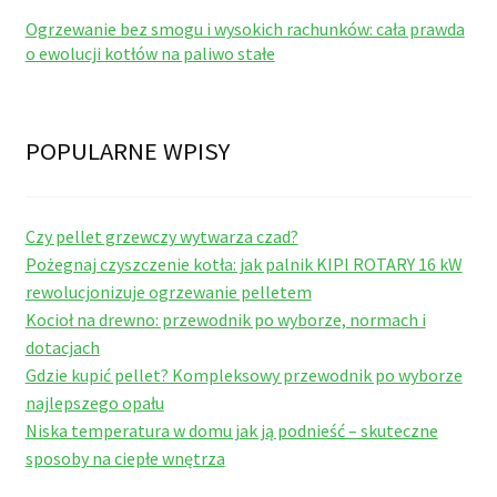
Ogrzewanie bez smogu i wysokich rachunków: cała prawda
o ewolucji kotłów na paliwo stałe
POPULARNE WPISY
Czy pellet grzewczy wytwarza czad?
Pożegnaj czyszczenie kotła: jak palnik KIPI ROTARY 16 kW
rewolucjonizuje ogrzewanie pelletem
Kocioł na drewno: przewodnik po wyborze, normach i
dotacjach
Gdzie kupić pellet? Kompleksowy przewodnik po wyborze
najlepszego opału
Niska temperatura w domu jak ją podnieść – skuteczne
sposoby na ciepłe wnętrza