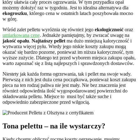
który ułatwia cały proces ogrzewania. W tym przypadku opał
możemy dołożyć raz w tygodniu. Jest to idealna alternatywa dla
ekogroszku
, którego cena w ostatnich latach poszybowała mocno
w górę.
Wśród zalet pelletu wyróżnia się również jego
ekologiczność
oraz
umiarkowaną cenę
. Jednakże pamiętajmy, by zwracać uwagę na
jakość opału
.
Najtańszy pellet
ma dużo mniejszą kaloryczność i
wytwarza więcej pyłu. Wtedy jego niskie koszty zakupu mogą
okazać się bardzo pozorne, ponieważ im niższa kaloryczność, tym
wyższe zużycie. Dlatego też przed wyborem miejsca zakupu opału,
warto zapoznać się z listą najlepszych i sprawdzonych dostawców.
Niestety jak każda forma ogrzewania, tak i pellet ma swoje wady.
Pierwszą z nich jest duża cena początkowa, ponieważ koszt zakupu
pieca na ten rodzaj paliwa nie jest mały. Nie bez znaczenia jest
również odpowiednia ilość wygospodarowanej powierzchni do
składowania pelletu. Miejsce to musi być także suche i
odpowiednio zabezpieczone przed wilgocią.
Tona pelettu – na ile wystarczy?
Kiedy chcemy obliczyć roczne koszty ogrzewanie, musimy