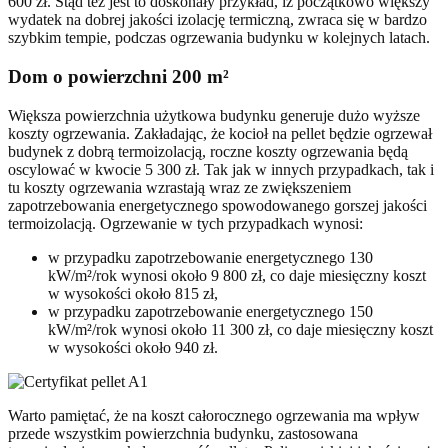
600 zł. Stąd też jest to doskonały przykład, iż początkowo większy
wydatek na dobrej jakości izolację termiczną, zwraca się w bardzo
szybkim tempie, podczas ogrzewania budynku w kolejnych latach.
Dom o powierzchni 200 m²
Większa powierzchnia użytkowa budynku generuje dużo wyższe
koszty ogrzewania. Zakładając, że kocioł na pellet będzie ogrzewał
budynek z dobrą termoizolacją, roczne koszty ogrzewania będą
oscylować w kwocie 5 300 zł. Tak jak w innych przypadkach, tak i
tu koszty ogrzewania wzrastają wraz ze zwiększeniem
zapotrzebowania energetycznego spowodowanego gorszej jakości
termoizolacją. Ogrzewanie w tych przypadkach wynosi:
w przypadku zapotrzebowanie energetycznego 130
kW/m²/rok wynosi około 9 800 zł, co daje miesięczny koszt
w wysokości około 815 zł,
w przypadku zapotrzebowanie energetycznego 150
kW/m²/rok wynosi około 11 300 zł, co daje miesięczny koszt
w wysokości około 940 zł.
Warto pamiętać, że na koszt całorocznego ogrzewania ma wpływ
przede wszystkim powierzchnia budynku, zastosowana