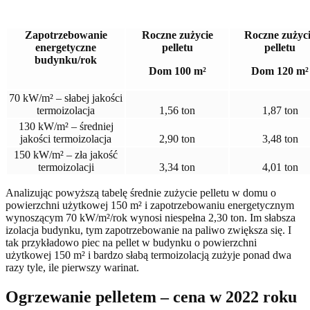
Zapotrzebowanie
Roczne zużycie
Roczne zużyc
energetyczne
pelletu
pelletu
budynku/rok
Dom 100 m²
Dom 120 m²
70 kW/m² – słabej jakości
termoizolacja
1,56 ton
1,87 ton
130 kW/m² – średniej
jakości termoizolacja
2,90 ton
3,48 ton
150 kW/m² – zła jakość
termoizolacji
3,34 ton
4,01 ton
Analizując powyższą tabelę średnie zużycie pelletu w domu o
powierzchni użytkowej 150 m² i zapotrzebowaniu energetycznym
wynoszącym 70 kW/m²/rok wynosi niespełna 2,30 ton. Im słabsza
izolacja budynku, tym zapotrzebowanie na paliwo zwiększa się. I
tak przykładowo piec na pellet w budynku o powierzchni
użytkowej 150 m² i bardzo słabą termoizolacją zużyje ponad dwa
razy tyle, ile pierwszy warinat.
Ogrzewanie pelletem – cena w 2022 roku