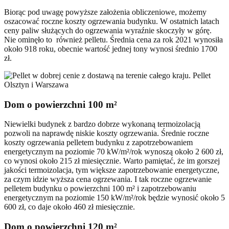
Biorąc pod uwagę powyższe założenia obliczeniowe, możemy
oszacować roczne koszty ogrzewania budynku. W ostatnich latach
ceny paliw służących do ogrzewania wyraźnie skoczyły w górę.
Nie ominęło to również pelletu. Średnia cena za rok 2021 wynosiła
około 918 roku, obecnie wartość jednej tony wynosi średnio 1700
zł.
Dom o powierzchni 100 m²
Niewielki budynek z bardzo dobrze wykonaną termoizolacją
pozwoli na naprawdę niskie koszty ogrzewania. Średnie roczne
koszty ogrzewania pelletem budynku z zapotrzebowaniem
energetycznym na poziomie 70 kW/m²/rok wynoszą około 2 600 zł,
co wynosi około 215 zł miesięcznie. Warto pamiętać, że im gorszej
jakości termoizolacja, tym większe zapotrzebowanie energetyczne,
za czym idzie wyższa cena ogrzewania. I tak roczne ogrzewanie
pelletem budynku o powierzchni 100 m² i zapotrzebowaniu
energetycznym na poziomie 150 kW/m²/rok będzie wynosić około 5
600 zł, co daje około 460 zł miesięcznie.
Dom o powierzchni 120 m²