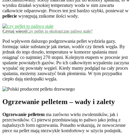
wyniku działań wysokiej temperatury woda w nim zawarta
całkowicie odparowuje. Proces ten jest bardzo szybki, ponieważ w
pellecie
występują znikome ilości wody.
Czytaj więcej
Czy pellet to ekologiczne paliwo stałe?
Pod wpływem dalszego podgrzewania pellet wydziela gazy,
formując takie substancje jak metan, wodór czy tlenek węgla. By
jednak do tego doszło, temperatura w komorze spalania musi
osiągnąć co najmniej 270 stopni. Kolejnym etapem w procesie jest
spalanie powstałych gazów. Po ich całkowitym wypaleniu zaczyna
wypalać się powstały węgiel. Kiedy mamy podgląd na cały proces
spalania, możemy zauważyć brak płomienia. W tym przypadku
ciepło dają niedopałki węgla.
Ogrzewanie pelletem – wady i zalety
Ogrzewanie pelletem
ma zarówno wielu zwolenników, jak i
przeciwników. Ci pierwsi przedstawiają to paliwo jako jedną z
najtańszych form ogrzewania. Ponadto wskazują, że nowoczesne
piece na pellet mają niezwykle komfortowy w użyciu podajnik,