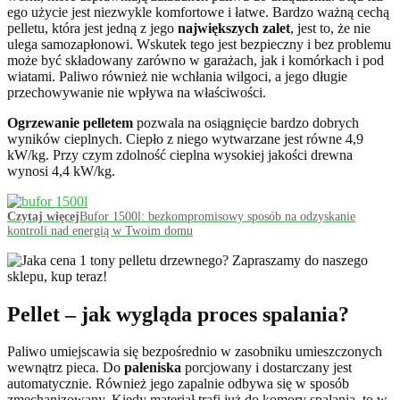
ego użycie jest niezwykle komfortowe i łatwe. Bardzo ważną cechą
pelletu, która jest jedną z jego
największych zalet
, jest to, że nie
ulega samozapłonowi. Wskutek tego jest bezpieczny i bez problemu
może być składowany zarówno w garażach, jak i komórkach i pod
wiatami. Paliwo również nie wchłania wilgoci, a jego długie
przechowywanie nie wpływa na właściwości.
Ogrzewanie pelletem
pozwala na osiągnięcie bardzo dobrych
wyników cieplnych. Ciepło z niego wytwarzane jest równe 4,9
kW/kg. Przy czym zdolność cieplna wysokiej jakości drewna
wynosi 4,4 kW/kg.
Czytaj więcej
Bufor 1500l: bezkompromisowy sposób na odzyskanie
kontroli nad energią w Twoim domu
Pellet – jak wygląda proces spalania?
Paliwo umiejscawia się bezpośrednio w zasobniku umieszczonych
wewnątrz pieca. Do
paleniska
porcjowany i dostarczany jest
automatycznie. Również jego zapalnie odbywa się w sposób
zmechanizowany. Kiedy materiał trafi już do komory spalania, to w