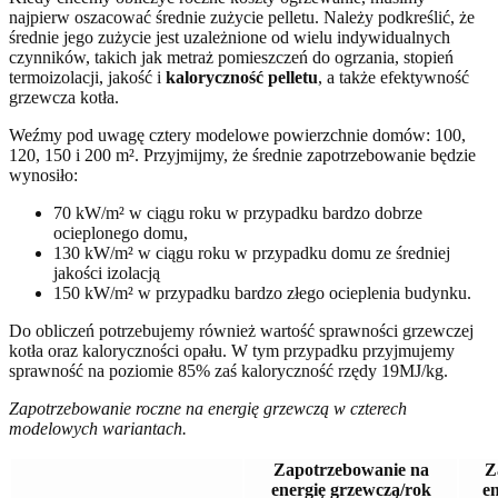
najpierw oszacować średnie zużycie pelletu. Należy podkreślić, że
średnie jego zużycie jest uzależnione od wielu indywidualnych
czynników, takich jak metraż pomieszczeń do ogrzania, stopień
termoizolacji, jakość i
kaloryczność pelletu
, a także efektywność
grzewcza kotła.
Weźmy pod uwagę cztery modelowe powierzchnie domów: 100,
120, 150 i 200 m². Przyjmijmy, że średnie zapotrzebowanie będzie
wynosiło:
70 kW/m² w ciągu roku w przypadku bardzo dobrze
ocieplonego domu,
130 kW/m² w ciągu roku w przypadku domu ze średniej
jakości izolacją
150 kW/m² w przypadku bardzo złego ocieplenia budynku.
Do obliczeń potrzebujemy również wartość sprawności grzewczej
kotła oraz kaloryczności opału. W tym przypadku przyjmujemy
sprawność na poziomie 85% zaś kaloryczność rzędy 19MJ/kg.
Zapotrzebowanie roczne na energię grzewczą w czterech
modelowych wariantach.
Zapotrzebowanie na
Z
energię grzewczą/rok
en