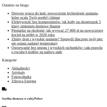
Ostatnio na blogu
Drewno wraca do łask: nowoczesne technologie spalania,
które ocalą Twój portfel i klimat
Efektywność bez kompromisów: jak kotły na ekogroszek 5
klasy zmieniają domowe finanse
Pieniądze na ekologię: jak wyrwać 27 000 zł na nowoczesny
kocioł na pellet w 2026 roku
Zimny dom i wysokie spalanie? Sprawdź dlaczego twój piec
nie osiąga zadanej temperatury
Ogrzewanie bez smogu i wysokich rachunków: cała prawda
o ewolucji kotłów na paliwo stałe
Kategorie
Aktualności
Artykuły
Fotowoltaika
Zdrowa Energia
Szybka dostawa w całej Polsce