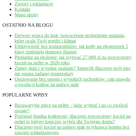
Zwroty i reklamacje
Kontakt
Mapa strony
OSTATNIO NA BLOGU
Drewno wraca do łask: nowoczesne technologie spalania,
które ocalą Twój portfel i klimat
Efektywność bez kompromisów: jak kotły na ekogroszek 5
klasy zmieniają domowe finanse
Pieniądze na ekologię: jak wyrwać 27 000 zł na nowoczesny
kocioł na pellet w 2026 roku
Zimny dom i wysokie spalanie? Sprawdź dlaczego twój piec
nie osiąga zadanej temperatury
Ogrzewanie bez smogu i wysokich rachunków: cała prawda
o ewolucji kotłów na paliwo stałe
POPULARNE WPISY
Bezawaryjne piece na pellet – jakie wybrać i na co zwrócić
uwagę?
Pożegnaj brudną kotłownię: dlaczego nowoczesny kocioł na
pellet to jedyny logiczny wybór dla Twojego domu?
Dlaczego twój kocioł na paliwo stałe to tykająca bomba bez
zaworu schładzającego