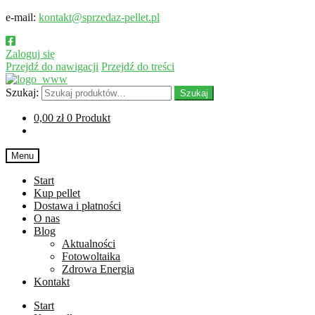
e-mail:
kontakt@sprzedaz-pellet.pl
Zaloguj się
Przejdź do nawigacji
Przejdź do treści
Szukaj:
Szukaj
0,00
zł
0 Produkt
Menu
Start
Kup pellet
Dostawa i płatności
O nas
Blog
Aktualności
Fotowoltaika
Zdrowa Energia
Kontakt
Start