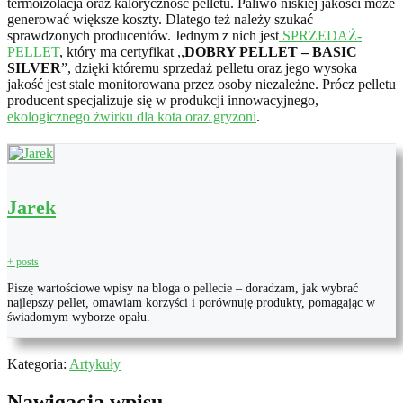
termoizolacja oraz kaloryczność pelletu. Paliwo niskiej jakości może
generować większe koszty. Dlatego też należy szukać
sprawdzonych producentów. Jednym z nich jest
SPRZEDAŻ-
PELLET
, który ma certyfikat ,,
DOBRY PELLET – BASIC
SILVER
”, dzięki któremu sprzedaż pelletu oraz jego wysoka
jakość jest stale monitorowana przez osoby niezależne. Prócz pelletu
producent specjalizuje się w produkcji innowacyjnego,
ekologicznego żwirku dla kota oraz gryzoni
.
Jarek
+ posts
Piszę wartościowe wpisy na bloga o pellecie – doradzam, jak wybrać
najlepszy pellet, omawiam korzyści i porównuję produkty, pomagając w
świadomym wyborze opału.
Kategoria:
Artykuły
Nawigacja wpisu