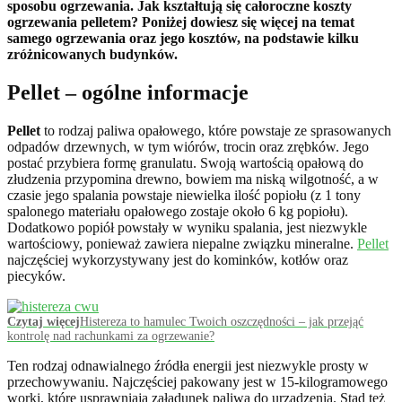
sposobu ogrzewania. Jak kształtują się całoroczne koszty
ogrzewania pelletem? Poniżej dowiesz się więcej na temat
samego ogrzewania oraz jego kosztów, na podstawie kilku
zróżnicowanych budynków.
Pellet – ogólne informacje
Pellet
to rodzaj paliwa opałowego, które powstaje ze sprasowanych
odpadów drzewnych, w tym wiórów, trocin oraz zrębków. Jego
postać przybiera formę granulatu. Swoją wartością opałową do
złudzenia przypomina drewno, bowiem ma niską wilgotność, a w
czasie jego spalania powstaje niewielka ilość popiołu (z 1 tony
spalonego materiału opałowego zostaje około 6 kg popiołu).
Dodatkowo popiół powstały w wyniku spalania, jest niezwykle
wartościowy, ponieważ zawiera niepalne związku mineralne.
Pellet
najczęściej wykorzystywany jest do kominków, kotłów oraz
piecyków.
Czytaj więcej
Histereza to hamulec Twoich oszczędności – jak przejąć
kontrolę nad rachunkami za ogrzewanie?
Ten rodzaj odnawialnego źródła energii jest niezwykle prosty w
przechowywaniu. Najczęściej pakowany jest w 15-kilogramowego
worki, które usprawniają załadunek paliwa do urządzenia. Stąd też