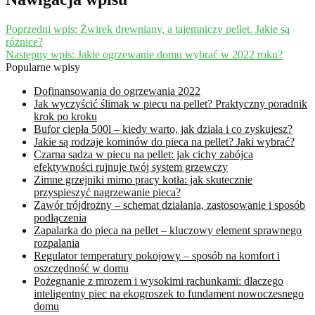
Poprzedni wpis:
Żwirek drewniany, a tajemniczy pellet. Jakie są
różnice?
Następny wpis:
Jakie ogrzewanie domu wybrać w 2022 roku?
Popularne wpisy
Dofinansowania do ogrzewania 2022
Jak wyczyścić ślimak w piecu na pellet? Praktyczny poradnik
krok po kroku
Bufor ciepła 500l – kiedy warto, jak działa i co zyskujesz?
Jakie są rodzaje kominów do pieca na pellet? Jaki wybrać?
Czarna sadza w piecu na pellet: jak cichy zabójca
efektywności rujnuje twój system grzewczy
Zimne grzejniki mimo pracy kotła: jak skutecznie
przyspieszyć nagrzewanie pieca?
Zawór trójdrożny – schemat działania, zastosowanie i sposób
podłączenia
Zapalarka do pieca na pellet – kluczowy element sprawnego
rozpalania
Regulator temperatury pokojowy – sposób na komfort i
oszczędność w domu
Pożegnanie z mrozem i wysokimi rachunkami: dlaczego
inteligentny piec na ekogroszek to fundament nowoczesnego
domu