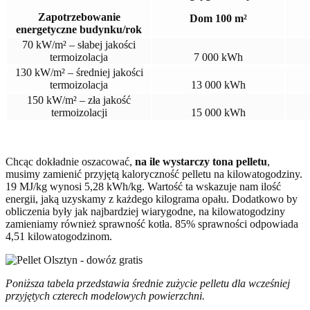
Zapotrzebowanie
Dom 100 m²
energetyczne budynku/rok
70 kW/m² – słabej jakości
termoizolacja
7 000 kWh
130 kW/m² – średniej jakości
termoizolacja
13 000 kWh
150 kW/m² – zła jakość
termoizolacji
15 000 kWh
Chcąc dokładnie oszacować,
na ile wystarczy tona pelletu
,
musimy zamienić przyjętą kaloryczność pelletu na kilowatogodziny.
19 MJ/kg wynosi 5,28 kWh/kg. Wartość ta wskazuje nam ilość
energii, jaką uzyskamy z każdego kilograma opału. Dodatkowo by
obliczenia były jak najbardziej wiarygodne, na kilowatogodziny
zamieniamy również sprawność kotła. 85% sprawności odpowiada
4,51 kilowatogodzinom.
Poniższa tabela przedstawia średnie zużycie pelletu dla wcześniej
przyjętych czterech modelowych powierzchni.